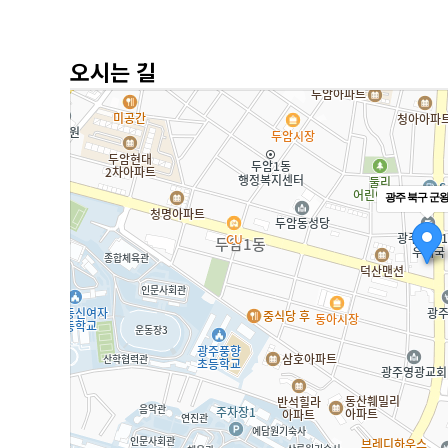
오시는 길
광주 북구 군왕