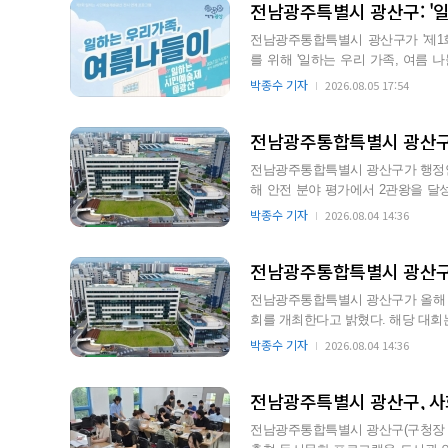
전남광주특별시 광산구: '일
전남광주통합특별시 광산구가 '제1
를 위해 '일하는 우리 가족, 여름 나들이' 프
가치와 시민 일상을 예술…
박종수 기자
2026.08.05 17:54
전남광주통합특별시 광산구,
전남광주통합특별시 광산구가 행정안전
해 안전 분야 평가에서 2관왕을 달성했다. 이번 평가는 전국 268개 기관을 대상
시행 계획을 심사했으…
박종수 기자
2026.08.04 14:36
전남광주통합특별시 광산구,
전남광주통합특별시 광산구가 올해 처
회를 개최한다고 밝혔다. 해당 대회는 2026년 9월 14일 오전 8시 서봉파크골프장에서 열린다. 광산
구는 인기 생활체육…
박종수 기자
2026.08.04 14:36
전남광주특별시 광산구, 사회
전남광주통합특별시 광산구(구청장 박