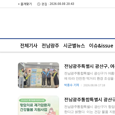
2026.08.08 20:43
+ 즐겨찾기
전체기사
전남광주
시군별뉴스
이슈&issue
전남광주특별시 광산구, 여름
전남광주통합특별시 광산구가 여름철
에 따라 안전한 먹거리 환경 조성을 위한
식점 276개소와 집단급식…
박종수 기자
2026.08.06 17:18
전남광주통합특별시 광산구,
전남광주통합특별시 광산구가 항암치
한다고 밝혔다. 이는 건강 물품 