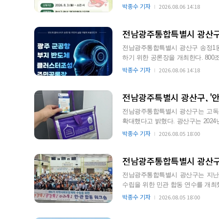
돌봄 공백을 해소하고 서비스 이용
박종수 기자
2026.08.06 14:18
전남광주통합특별시 광산구 송정1동
하기 위한 공론장을 개최한다. 800
근 마을 주민들이 직접 참여…
박종수 기자
2026.08.06 14:18
전남광주특별시 광산구, '안
전남광주통합특별시 광산구는 고독사
확대했다고 밝혔다. 광산구는 2024년 6월 (사)어르신의 안부를 묻는 우유배달과 업무 협약을 체결
하고, 2년째 홀로 사…
박종수 기자
2026.08.05 18:00
전남광주통합특별시 광산구는 지난 5
수립을 위한 민관 합동 연수를 개최
으로 진행됐다. 이…
박종수 기자
2026.08.05 18:00