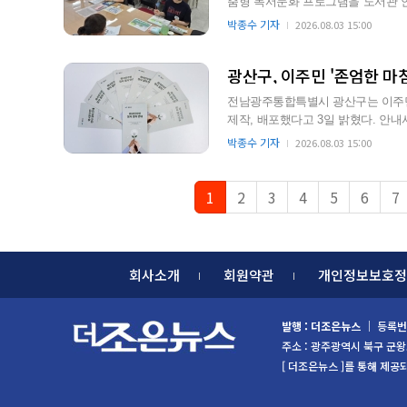
춤형 독서문화 프로그램을 도서관 안
는 환경을 조성하기 위함이다…
박종수 기자
2026.08.03 15:00
광산구, 이주민 '존엄한 마
전남광주통합특별시 광산구는 이주민의
제작, 배포했다고 3일 밝혔다. 안내서에는 등록외국인, 미등록외국인, 무연고 외국인 등 유형별 장
사 처리 절차가 상세히…
박종수 기자
2026.08.03 15:00
1
2
3
4
5
6
7
회사소개
회원약관
개인정보보호정
발행 : 더조은뉴스
｜ 등록번호
주소 : 광주광역시 북구 군왕로 85
[ 더조은뉴스 ]를 통해 제공