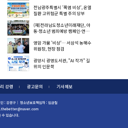
전남광주특별시 '폭염 비상', 온열
질환 고위험군 특별 주의 당부
(재)전라남도청소년미래재단, 아
동·청소년 범죄예방 캠페인·연합
아웃리치
영암 가뭄 '비상'… 서삼석 농해수
위원장, 현장 점검
광양시 광영도서관, "AI 작가" 길
위의 인문학
리 강령
광고문의
기사제보
 편집인 : 강경구｜ 청소년보호책임자 : 임금철
1thebetter@naver.com
을 수 있습니다.