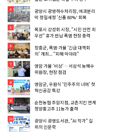
4
광양시 광영하수처리장, 여과분리
막 정밀세정 '신품 80%' 회복
5
목포시 강성휘 시장, "시민 안전 최
우선" 휴가 반납 폭염 현장 총력
6
장흥군, 폭염·가뭄 '긴급 대책회
의' 개최... "피해 막아라"
7
영암 가뭄 '비상'… 서삼석 농해수
위원장, 현장 점검
8
영암군, 우원식 '민주주의 너머' 첫
혁신공감 특강
9
순천농협 주암지점, 교촌치킨 연계
청양홍고추 11농가 출하
10
광양시 광영도서관, "AI 작가" 길
위의 인문학