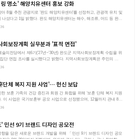
'힐링 명소' 해양치유센터 홍보 강화
아 8월 추천 관광지로 '완도 해양치유센터'를 선정하고, 관광객 유치 및
도 해양치유센터는 해수, 해조류, 머드 등 완도
:36
사회보장계획 실무분과 '표적 면접'
예술의전당에서 제6기(’27년~’30년) 완도군 지역사회보장계획 수립을 위
 집단 면접 조사를 실시했다고 밝혔다. 지역사회보장계획은 주민의 복지
:36
보훈단체 복지 지원 사업'… 헌신 보답
한 보훈 가족의 건강 증진과 회원 간 화합을 위해 ‘보훈 단체 복지 지원
내 8개
:36
도' 민선 9기 브랜드 디자인 공모전
방향을 담은 새로운 브랜드 개발을 위해 「민선 9기 브랜드 디자인 공모