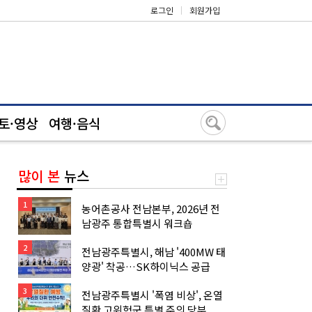
로그인
|
회원가입
토·영상
여행·음식
많이 본
뉴스
1
농어촌공사 전남본부, 2026년 전
남광주 통합특별시 워크숍
2
전남광주특별시, 해남 '400MW 태
양광' 착공…SK하이닉스 공급
3
전남광주특별시 '폭염 비상', 온열
질환 고위험군 특별 주의 당부