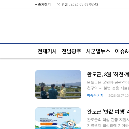
2026.08.08 06:42
+ 즐겨찾기
전체기사
전남광주
시군별뉴스
이슈&i
완도군, 8월 '하천·
완도군은 군민과 관광객이 
천구역 내 불법 점용 시설을 집중 단속한다고
인이 불법 점용하여 부…
박종수 기자
2026.08.07 10
완도군 '반값 여행' 
완도군의 핵심 관광 지원사
지역경제 활성화에 기여하고 있다. 군은 지난 7월 29일부터 접수를 시작한