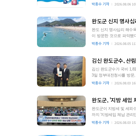
이 조기 소진됨…
박종수 기자
2026.08.06 10
완도군 신지 명사십리
완도 신지 명사십리 해수욕장
이 방문한 것으로 파악됐다. 해수욕장은 
청정한…
박종수 기자
2026.08.05 11
김신 완도군수, 산
김신 완도군수가 국비 1,
3일 정부대전청사를 방문,
역에 활력을 불어넣고자…
박종수 기자
2026.08.03 16
완도군, '지방 세입
완도군이 지방세 및 세외수
까지 '지방세입 체납 관리단'을 운영한다고 밝혔다.
담과 현장 방문을 통…
박종수 기자
2026.08.03 15