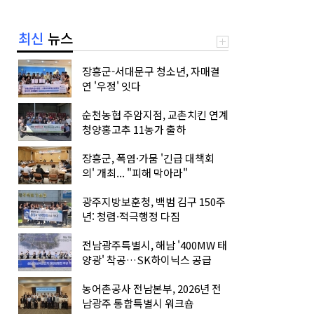
최신
뉴스
장흥군-서대문구 청소년, 자매결
연 '우정' 잇다
순천농협 주암지점, 교촌치킨 연계
청양홍고추 11농가 출하
장흥군, 폭염·가뭄 '긴급 대책회
의' 개최... "피해 막아라"
광주지방보훈청, 백범 김구 150주
년: 청렴·적극행정 다짐
전남광주특별시, 해남 '400MW 태
양광' 착공…SK하이닉스 공급
농어촌공사 전남본부, 2026년 전
남광주 통합특별시 워크숍