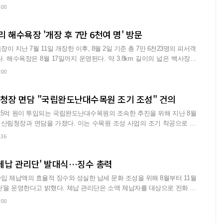
:00
 해수욕장 '개장 후 7만 6천여 명' 방문
이 지난 7월 11일 개장한 이후, 8월 2일 기준 총 7만 6천23명의 피서객
8월 17일까지 운영된다. 약 3.8km 길이의 넓은 백사장과
:00
림청장 면담 "국립완도난대수목원 조기 조성" 건의
815억 원이 투입되는 국립완도난대수목원의 조속한 추진을 위해 지난 8월
 산림청장과 면담을 가졌다. 이는 수목원 조성 사업의 조기 착공으로 지
:36
 체납 관리단' 발대식…징수 총력
입 체납액의 효율적 징수와 성실한 납세 문화 조성을 위해 8월부터 11월
 체납 관리단은 소액 체납자를 대상으로 전화 상
:00