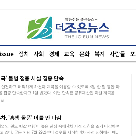
ssue
정치
사회
경제
교육
문화
복지
사람들
포
계곡' 불법 점용 시설 집중 단속
안전하고 쾌적하게 하천과 계곡을 이용할 수 있도록 8월 한 달 동안 하
 1일 밝혔다. 이번 단속은 공유재산인 하천·계곡을 개
:18
4차, '흥행 돌풍' 이틀 만 마감
업인 '완도 반값 여행'이 높은 관심 속에 4차 사전 신청을 조기 마감하며
 4차 사전 신청에서 예산