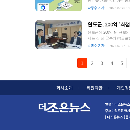
전」을 개최한다. 이번 공모전은 8월 28일까지 진행되며, 완도에 관심 있는 국민 누구나 참여할 수
있다. 공모 주제는…
박종수 기자
2026.07.28 10
완도군, 200억 '최첨
완도군에 200억 원 규모의 최첨단
서는 김 신 군수와 ㈜글로
관련 논의를 진행했…
박종수 기자
2026.07.27 16
1
2
3
4
5
회사소개
회원약관
개인정
발행 : 더조은뉴
주소 : 광주광역시 북
[ 더조은뉴스 ]를