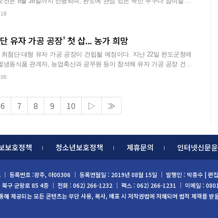
:18
단 유자 가공 공장' 첫 삽... 농가 희망
·대형 유자 가공 공장이 건립될 예정이다. 지난 22일 완도군청에
벌냉동식품 관계자, 농업축산과 공무원 등이 참석해 유자 가공 공장 건립
:00
6
7
8
9
10
▷
≫
보보호정책
청소년보호정책
제휴문의
인터넷신문윤
스
｜ 등록번호 :광주, 아00306 ｜ 등록연월일 : 2019년 08월 15일 ｜ 발행인 : 박종수 |
구 군왕로 85 4층 ｜ 전화 : 062) 266-1232 ｜ 팩스 : 062) 266-1231 ｜ 이메일 : 080
 통해 제공되는 모든 콘텐츠는 무단 사용, 복사, 배포 시 저작권법에 저해되며 법적 제재를 받