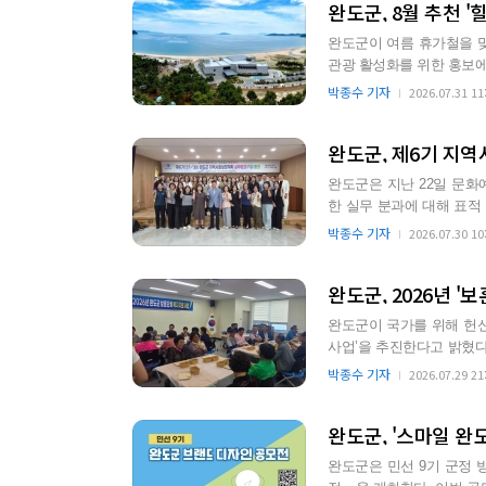
완도군, 8월 추천 
완도군이 여름 휴가철을 맞
관광 활성화를 위한 홍보에 나섰다고 1일 밝혔다. 완
의 해양자원을 활…
박종수 기자
2026.07.31 11
완도군, 제6기 지역
완도군은 지난 22일 문화
한 실무 분과에 대해 표적
수요를 분석하여 향후 …
박종수 기자
2026.07.30 10
완도군, 2026년 '
완도군이 국가를 위해 헌신
사업’을 추진한다고 밝혔다. 이 사업은 국가보훈부 공모 사업으로 선정됐으며, 12월까지 관
보훈 단체 회원을…
박종수 기자
2026.07.29 21
완도군, '스마일 완
완도군은 민선 9기 군정 