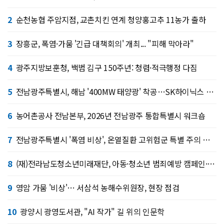
2
순천농협 주암지점, 교촌치킨 연계 청양홍고추 11농가 출하
3
장흥군, 폭염·가뭄 '긴급 대책회의' 개최... "피해 막아라"
4
광주지방보훈청, 백범 김구 150주년: 청렴·적극행정 다짐
5
전남광주특별시, 해남 '400MW 태양광' 착공…SK하이닉스 공급
6
농어촌공사 전남본부, 2026년 전남광주 통합특별시 워크숍
7
전남광주특별시 '폭염 비상', 온열질환 고위험군 특별 주의 당부
8
(재)전라남도청소년미래재단, 아동·청소년 범죄예방 캠페인·연합 아웃리치
9
영암 가뭄 '비상'… 서삼석 농해수위원장, 현장 점검
10
광양시 광영도서관, "AI 작가" 길 위의 인문학