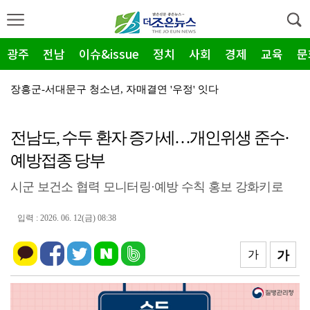
광주
전남
이슈&issue
정치
사회
경제
교육
문
장흥군-서대문구 청소년, 자매결연 '우정' 잇다
순천농협 주암지점, 교촌치킨 연계 청양홍고추 11농가 …
장흥군, 폭염·가뭄 '긴급 대책회의' 개최... "피해…
전남도, 수두 환자 증가세…개인위생 준수·
광주지방보훈청, 백범 김구 150주년: 청렴·적극행정 …
예방접종 당부
전남광주특별시, 해남 '400MW 태양광' 착공…SK하…
시군 보건소 협력 모니터링·예방 수칙 홍보 강화키로
농어촌공사 전남본부, 2026년 전남광주 통합특별시 워…
입력 : 2026. 06. 12(금) 08:38
전남광주특별시 '폭염 비상', 온열질환 고위험군 특별 …
가
가
(재)전라남도청소년미래재단, 아동·청소년 범죄예방 캠페…
영암 가뭄 '비상'… 서삼석 농해수위원장, 현장 점검