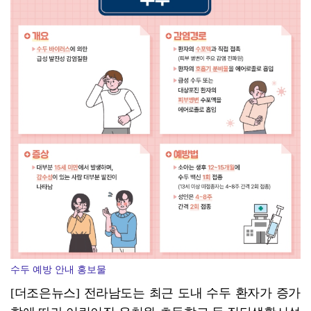
광양시 광영도서관, "AI 작가" 길 위의 인문학
장흥군-서대문구 청소년, 자매결연 '우정' 잇다
수두 예방 안내 홍보물
[더조은뉴스] 전라남도는 최근 도내 수두 환자가 증가