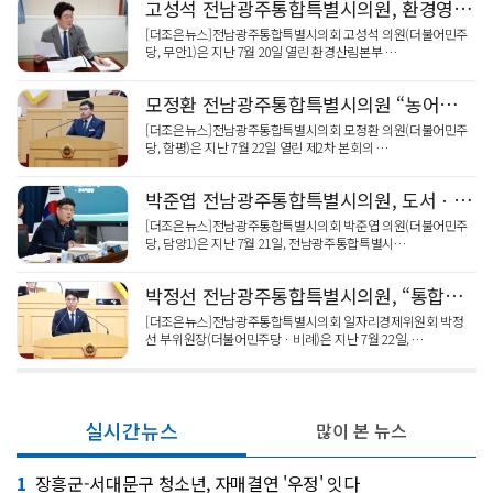
고성석 전남광주통합특별시의원, 환경영향평가 권한 이양에 따른 대응 체계 점검
[더조은뉴스]전남광주통합특별시의회 고성석 의원(더불어민주
당, 무안1)은 지난 7월 20일 열린 환경산림본부 …
모정환 전남광주통합특별시의원 “농어촌 기본소득 전면 시행으로 도농 상생 미래 열어야”
[더조은뉴스]전남광주통합특별시의회 모정환 의원(더불어민주
당, 함평)은 지난 7월 22일 열린 제2차 본회의 …
박준엽 전남광주통합특별시의원, 도서ㆍ벽지 품는 통합 AI교수학습플랫폼 주문
[더조은뉴스]전남광주통합특별시의회 박준엽 의원(더불어민주
당, 담양1)은 지난 7월 21일, 전남광주통합특별시…
박정선 전남광주통합특별시의원, “통합특별시 노동ㆍ일자리 조례 제정으로 권익 보호와 상생 발전 계기 되길”
[더조은뉴스]전남광주통합특별시의회 일자리경제위원회 박정
선 부위원장(더불어민주당ㆍ비례)은 지난 7월 22일, …
실시간뉴스
많이 본 뉴스
1
장흥군-서대문구 청소년, 자매결연 '우정' 잇다