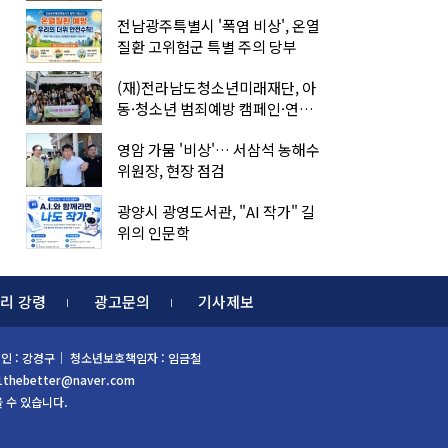
전남광주특별시 '폭염 비상', 온열
질환 고위험군 특별 주의 당부
(재)전라남도청소년미래재단, 아
동·청소년 범죄예방 캠페인·연합
아웃리치
영암 가뭄 '비상'… 서삼석 농해수
위원장, 현장 점검
광양시 광영도서관, "AI 작가" 길
위의 인문학
리 강령
광고문의
기사제보
 편집인 : 강경구｜ 청소년보호책임자 : 임금철
1thebetter@naver.com
을 수 있습니다.