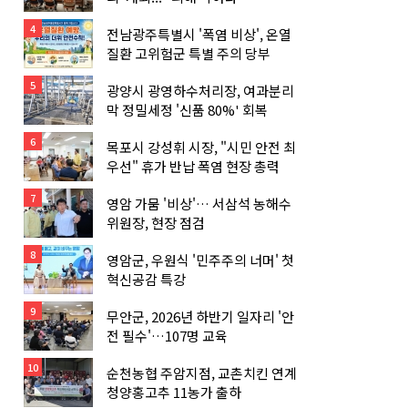
4
전남광주특별시 '폭염 비상', 온열
질환 고위험군 특별 주의 당부
5
광양시 광영하수처리장, 여과분리
막 정밀세정 '신품 80%' 회복
6
목포시 강성휘 시장, "시민 안전 최
우선" 휴가 반납 폭염 현장 총력
7
영암 가뭄 '비상'… 서삼석 농해수
위원장, 현장 점검
8
영암군, 우원식 '민주주의 너머' 첫
혁신공감 특강
9
무안군, 2026년 하반기 일자리 '안
전 필수'…107명 교육
10
순천농협 주암지점, 교촌치킨 연계
청양홍고추 11농가 출하