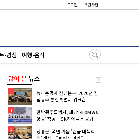
로그인
|
회원가입
토·영상
여행·음식
많이 본
뉴스
1
농어촌공사 전남본부, 2026년 전
남광주 통합특별시 워크숍
2
전남광주특별시, 해남 '400MW 태
양광' 착공…SK하이닉스 공급
3
장흥군, 폭염·가뭄 '긴급 대책회
의' 개최... "피해 막아라"