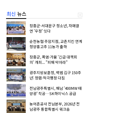
최신
뉴스
장흥군-서대문구 청소년, 자매결
연 '우정' 잇다
순천농협 주암지점, 교촌치킨 연계
청양홍고추 11농가 출하
장흥군, 폭염·가뭄 '긴급 대책회
의' 개최... "피해 막아라"
광주지방보훈청, 백범 김구 150주
년: 청렴·적극행정 다짐
전남광주특별시, 해남 '400MW 태
양광' 착공…SK하이닉스 공급
농어촌공사 전남본부, 2026년 전
남광주 통합특별시 워크숍