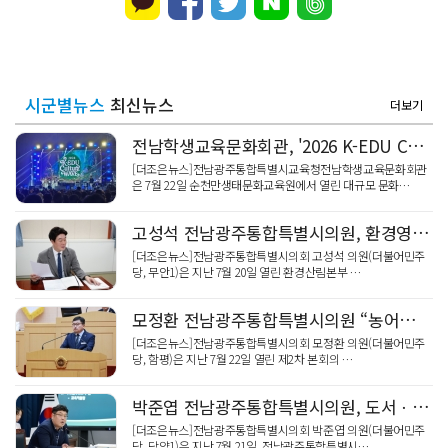
시군별뉴스
최신뉴스
더보기
전남학생교육문화회관, '2026 K-EDU Culture WAVE' 성황리에 마쳐
[더조은뉴스]전남광주통합특별시교육청전남학생교육문화회관
은 7월 22일 순천만생태문화교육원에서 열린 대규모 문화…
고성석 전남광주통합특별시의원, 환경영향평가 권한 이양에 따른 대응 체계 점검
[더조은뉴스]전남광주통합특별시의회 고성석 의원(더불어민주
당, 무안1)은 지난 7월 20일 열린 환경산림본부 …
모정환 전남광주통합특별시의원 “농어촌 기본소득 전면 시행으로 도농 상생 미래 열어야”
[더조은뉴스]전남광주통합특별시의회 모정환 의원(더불어민주
당, 함평)은 지난 7월 22일 열린 제2차 본회의 …
박준엽 전남광주통합특별시의원, 도서ㆍ벽지 품는 통합 AI교수학습플랫폼 주문
[더조은뉴스]전남광주통합특별시의회 박준엽 의원(더불어민주
당, 담양1)은 지난 7월 21일, 전남광주통합특별시…