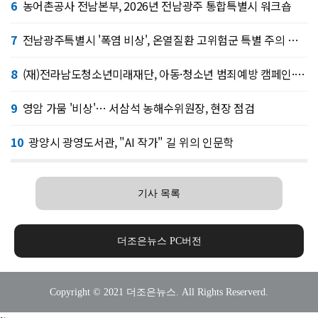
6
농어촌공사 전남본부, 2026년 전남광주 통합특별시 워크숍
7
전남광주특별시 '폭염 비상', 온열질환 고위험군 특별 주의 당부
8
(재)전라남도청소년미래재단, 아동·청소년 범죄예방 캠페인·연합 아웃리치
9
영암 가뭄 '비상'… 서삼석 농해수위원장, 현장 점검
10
광양시 광영도서관, "AI 작가" 길 위의 인문학
기사 목록
더조은뉴스 PC버전
Copyright © 2021 더조은뉴스. All Rights Reserverd.