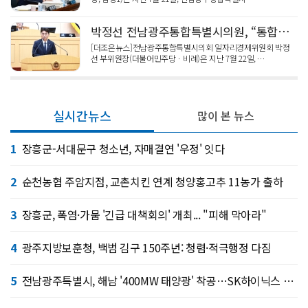
박정선 전남광주통합특별시의원, “통합특별시 노동ㆍ일자리 조례 제정으로 권익 보호와 상생 발전 계기 되길”
[더조은뉴스]전남광주통합특별시의회 일자리경제위원회 박정
선 부위원장(더불어민주당ㆍ비례)은 지난 7월 22일, …
실시간뉴스
많이 본 뉴스
1
장흥군-서대문구 청소년, 자매결연 '우정' 잇다
2
순천농협 주암지점, 교촌치킨 연계 청양홍고추 11농가 출하
3
장흥군, 폭염·가뭄 '긴급 대책회의' 개최... "피해 막아라"
4
광주지방보훈청, 백범 김구 150주년: 청렴·적극행정 다짐
5
전남광주특별시, 해남 '400MW 태양광' 착공…SK하이닉스 공급