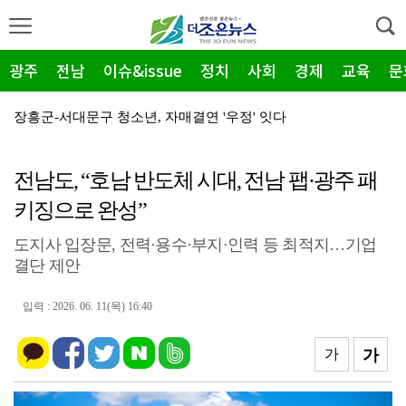
광주
전남
이슈&issue
정치
사회
경제
교육
문
장흥군-서대문구 청소년, 자매결연 '우정' 잇다
순천농협 주암지점, 교촌치킨 연계 청양홍고추 11농가 …
장흥군, 폭염·가뭄 '긴급 대책회의' 개최... "피해…
전남도, “호남 반도체 시대, 전남 팹·광주 패
키징으로 완성”
광주지방보훈청, 백범 김구 150주년: 청렴·적극행정 …
전남광주특별시, 해남 '400MW 태양광' 착공…SK하…
도지사 입장문, 전력·용수·부지·인력 등 최적지…기업
결단 제안
농어촌공사 전남본부, 2026년 전남광주 통합특별시 워…
입력 : 2026. 06. 11(목) 16:40
전남광주특별시 '폭염 비상', 온열질환 고위험군 특별 …
(재)전라남도청소년미래재단, 아동·청소년 범죄예방 캠페…
가
가
영암 가뭄 '비상'… 서삼석 농해수위원장, 현장 점검