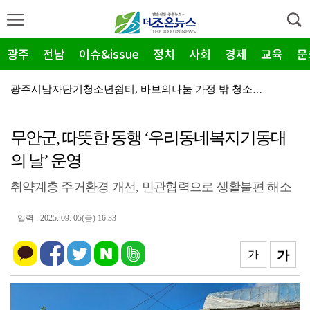
광주
전남
이슈&issue
정치
사회
경제
교육
문
광주시남자단기청소년쉼터, 바보의나눔 가정 밖 청소년 A…
광주시남자단기청소년쉼터 청소년 2명, 롯데 장학재단 '…
무안군, 따뜻한 동행 ‘우리동네복지기동대
광양제철소, 독거노인 마음이음 4천만원 사업비 전달
의 날’ 운영
광산구자원봉사센터, 폭염 '심각'…통합지원단 출정
취약계층 주거환경 개선, 민관협력으로 생활불편 해소
중소벤처기업부, 2026년 지방소멸대응 유공 포상 후보…
전남광주특별시 광산구, '자원순환 시민실천단' 가동
입력 : 2025. 09. 05(금) 16:33
광산구, 청년 1인 가구 '나도 한 끼' 영양 교육
가
가
장성군, 2027년 '농번기 해결사' 외국인 계절근로자…
전남광주특별시 북구, '이달의 가게' 만족도 조사