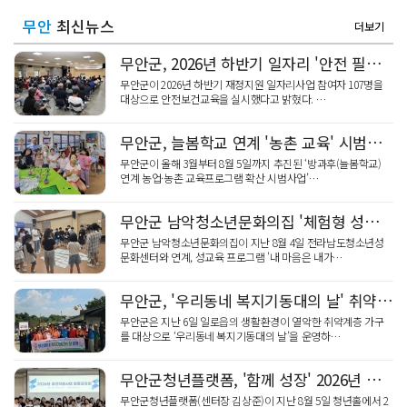
무안
최신뉴스
더보기
무안군, 2026년 하반기 일자리 '안전 필수'…107명 교육
무안군이 2026년 하반기 재정지원 일자리사업 참여자 107명을
대상으로 안전보건교육을 실시했다고 밝혔다. …
무안군, 늘봄학교 연계 '농촌 교육' 시범사업 성공
무안군이 올해 3월부터 8월 5일까지 추진된 ‘방과후(늘봄학교)
연계 농업·농촌 교육프로그램 확산 시범사업’…
무안군 남악청소년문화의집 '체험형 성교육', '내 마음은 내가' 호응
무안군 남악청소년문화의집이 지난 8월 4일 전라남도청소년성
문화센터와 연계, 성교육 프로그램 '내 마음은 내가…
무안군, '우리동네 복지기동대의 날' 취약계층 주거환경 개선
무안군은 지난 6일 일로읍의 생활환경이 열악한 취약계층 가구
를 대상으로 ‘우리동네 복지기동대의 날’을 운영하…
무안군청년플랫폼, '함께 성장' 2026년 공간지원사업 성과 공유
무안군청년플랫폼(센터장 김상준)이 지난 8월 5일 청년홀에서 2