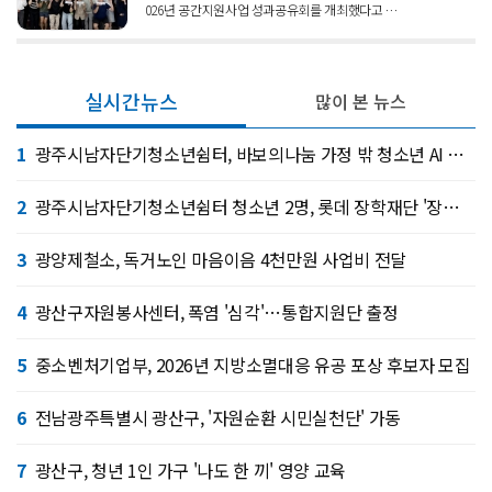
026년 공간지원사업 성과공유회를 개최했다고 …
실시간뉴스
많이 본 뉴스
1
광주시남자단기청소년쉼터, 바보의나눔 가정 밖 청소년 AI 서울 캠프
2
광주시남자단기청소년쉼터 청소년 2명, 롯데 장학재단 '장혜선 가정 밖 청소년 장학금' 선정
3
광양제철소, 독거노인 마음이음 4천만원 사업비 전달
4
광산구자원봉사센터, 폭염 '심각'…통합지원단 출정
5
중소벤처기업부, 2026년 지방소멸대응 유공 포상 후보자 모집
6
전남광주특별시 광산구, '자원순환 시민실천단' 가동
7
광산구, 청년 1인 가구 '나도 한 끼' 영양 교육