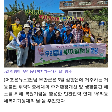
장성군, 불법 하천 점용 '싹쓸이' 복구 착수
5일 진행한 ‘우리동네복지기동대의 날’ 행사
[더조은뉴스]전남 무안군은 5일 삼향읍에 거주하는 거
동불편 취약계층세대의 주거환경개선 및 생활불편 해
소를 위해 복권기금을 활용한 민관협력 연계 ‘우리동
네복지기동대의 날’을 추진했다.