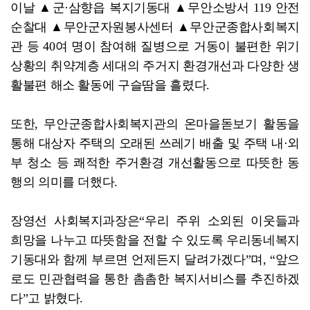
이날 ▲군·삼향읍 복지기동대 ▲무안소방서 119 안전
순찰대 ▲무안군자원봉사센터 ▲무안군종합사회복지
관 등 40여 명이 참여해 질병으로 거동이 불편한 위기
상황의 취약계층 세대의 주거지 환경개선과 다양한 생
활불편 해소 활동에 구슬땀을 흘렸다.
또한, 무안군종합사회복지관의 온마을돋보기 활동을
통해 대상자 주택의 오래된 쓰레기 배출 및 주택 내·외
부 청소 등 쾌적한 주거환경 개선활동으로 따뜻한 동
행의 의미를 더했다.
장영선 사회복지과장은“우리 주위 소외된 이웃들과
희망을 나누고 따뜻함을 전할 수 있도록 우리동네복지
기동대와 함께 부르면 언제든지 달려가겠다”며, “앞으
로도 민관협력을 통한 촘촘한 복지서비스를 추진하겠
다”고 밝혔다.