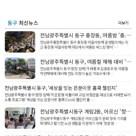
동구
최신뉴스
더보기
전남광주특별시 동구 충장동, 여름밤 '충.장.밤' 버스킹 성황
전남광주통합특별시 동구 충장동 마을사랑채 운영협의체는 최
근 충장동 마을사랑채 마당에서 여름밤 버스킹 행사 ‘…
전남광주특별시 동구, 여름철 재해 대비 '고위험 가로수 선제 정비'
전남광주특별시 동구(청장 임택)가 태풍과 집중호우 등 여름철
자연재해에 대비해 전도 위험이 높은 가로수에 대…
전남광주특별시 동구, ‘세상을 잇는 은둔이웃 홈쿡 챌린지’
전남광주특별시 동구(청장 임택)가 은둔형 외톨이와 고립 위험군을 대상으로 비대면 요리
소통 프로그램 ‘세상을 잇는 은둔이웃 홈쿡(Cook) 챌린지’를 …
전남광주특별시동구 계림2동, 어르신 '청춘영화관' 첫 운영
전남광주특별시동구 계림2동은 어르신들의 문화 향유 기회를
확대하고 활기찬 노년 생활을 지원하기 위해 '청춘영…