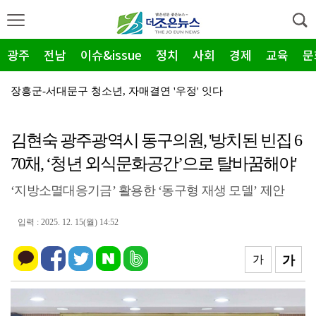
광주
전남
이슈&issue
정치
사회
경제
교육
문
장흥군-서대문구 청소년, 자매결연 '우정' 잇다
순천농협 주암지점, 교촌치킨 연계 청양홍고추 11농가 …
김현숙 광주광역시 동구의원, '방치된 빈집 6
장흥군, 폭염·가뭄 '긴급 대책회의' 개최... "피해…
70채, ‘청년 외식문화공간’으로 탈바꿈해야'
광주지방보훈청, 백범 김구 150주년: 청렴·적극행정 …
‘지방소멸대응기금’ 활용한 ‘동구형 재생 모델’ 제안
전남광주특별시, 해남 '400MW 태양광' 착공…SK하…
농어촌공사 전남본부, 2026년 전남광주 통합특별시 워…
입력 : 2025. 12. 15(월) 14:52
전남광주특별시 '폭염 비상', 온열질환 고위험군 특별 …
가
가
(재)전라남도청소년미래재단, 아동·청소년 범죄예방 캠페…
영암 가뭄 '비상'… 서삼석 농해수위원장, 현장 점검