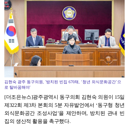
광양시 광영도서관, "AI 작가" 길 위의 인문학
김현숙 광주 동구의원, '방치된 빈집 670채, ‘청년 외식문화공간’으
로 탈바꿈해야'
[더조은뉴스]광주광역시 동구의회 김현숙 의원이 15일
제322회 제3차 본회의 5분 자유발언에서 ‘동구형 청년
외식문화공간 조성사업’을 제안하며, 방치된 관내 빈
집의 생산적 활용을 촉구했다.