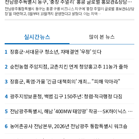
전남광주특별시 동구, '충장 주얼리' 홍콩 글로벌 홍보관&상담장 운영
전남광주통합특별시 동구는 홍콩 구룡 비즈니스 지구에 '충장 주얼리 글로벌 홍보관&상담
장'을 마련하고, 8월부터 10월까지 운영한다고 밝혔다. 이는 지역…
실시간뉴스
많이 본 뉴스
1
장흥군-서대문구 청소년, 자매결연 '우정' 잇다
2
순천농협 주암지점, 교촌치킨 연계 청양홍고추 11농가 출하
3
장흥군, 폭염·가뭄 '긴급 대책회의' 개최... "피해 막아라"
4
광주지방보훈청, 백범 김구 150주년: 청렴·적극행정 다짐
5
전남광주특별시, 해남 '400MW 태양광' 착공…SK하이닉스 공급
6
농어촌공사 전남본부, 2026년 전남광주 통합특별시 워크숍