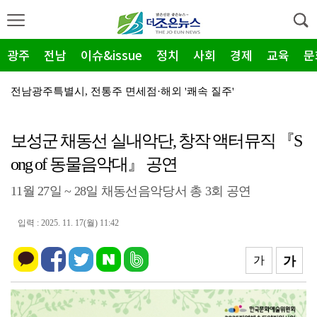
광주
전남
이슈&issue
정치
사회
경제
교육
문
전남광주특별시, 전통주 면세점·해외 '쾌속 질주'
전남광주통합특별시, 2026년 하반기 수출상담회 '새 …
보성군 채동선 실내악단, 창작 액터뮤직 『S
순천시 낙안면 "안전 강화" 적극행정…시설물 일제점검
ong of 동물음악대』 공연
순천문예회관, '쌍향수' 융복합 공연…천년 송광사 설화…
11월 27일 ~ 28일 채동선음악당서 총 3회 공연
전남광주특별시, 'EU 포장규제' 선제 대응…지자체 첫…
고흥군 ‘수중관절운동교실’ 어르신들 “삶의 활력”
입력 : 2025. 11. 17(월) 11:42
순천시 해룡면 '신대천 힐링 버스킹' 성료…14·28일…
가
가
순천시, 하수도분야 '경영 우수'… 지방공기업 평가 쾌…
순천시, '2026 순천로드 창작캠프' 애니 메이커톤 …