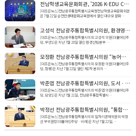
전남학생교육문화회관, '2026 K-EDU Culture WAVE' 성황리에 마쳐
[더조은뉴스]전남광주통합특별시교육청전남학생교육문화회관
은 7월 22일 순천만생태문화교육원에서 열린 대규모 문화…
고성석 전남광주통합특별시의원, 환경영향평가 권한 이양에 따른 대응 체계 점검
[더조은뉴스]전남광주통합특별시의회 고성석 의원(더불어민주
당, 무안1)은 지난 7월 20일 열린 환경산림본부 …
모정환 전남광주통합특별시의원 “농어촌 기본소득 전면 시행으로 도농 상생 미래 열어야”
[더조은뉴스]전남광주통합특별시의회 모정환 의원(더불어민주
당, 함평)은 지난 7월 22일 열린 제2차 본회의 …
박준엽 전남광주통합특별시의원, 도서ㆍ벽지 품는 통합 AI교수학습플랫폼 주문
[더조은뉴스]전남광주통합특별시의회 박준엽 의원(더불어민주
당, 담양1)은 지난 7월 21일, 전남광주통합특별시…
박정선 전남광주통합특별시의원, “통합특별시 노동ㆍ일자리 조례 제정으로 권익 보호와 상생 발전 계기 되길”
[더조은뉴스]전남광주통합특별시의회 일자리경제위원회 박정
선 부위원장(더불어민주당ㆍ비례)은 지난 7월 22일, …