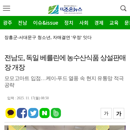
광주
전남
이슈&issue
정치
사회
경제
교육
문
장흥군-서대문구 청소년, 자매결연 '우정' 잇다
순천농협 주암지점, 교촌치킨 연계 청양홍고추 11농가 …
전남도, 독일 베를린에 농수산식품 상설판매
장흥군, 폭염·가뭄 '긴급 대책회의' 개최... "피해…
장 개장
광주지방보훈청, 백범 김구 150주년: 청렴·적극행정 …
모모고마트 입점…케이-푸드 열풍 속 현지 유통망 적극
전남광주특별시, 해남 '400MW 태양광' 착공…SK하…
공략
농어촌공사 전남본부, 2026년 전남광주 통합특별시 워…
입력 : 2025. 11. 17(월) 08:50
전남광주특별시 '폭염 비상', 온열질환 고위험군 특별 …
(재)전라남도청소년미래재단, 아동·청소년 범죄예방 캠페…
가
가
영암 가뭄 '비상'… 서삼석 농해수위원장, 현장 점검