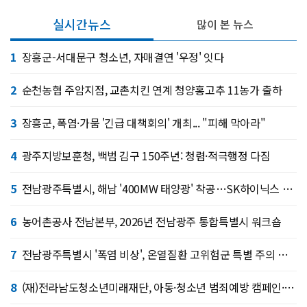
실시간뉴스
많이 본 뉴스
1
장흥군-서대문구 청소년, 자매결연 '우정' 잇다
2
순천농협 주암지점, 교촌치킨 연계 청양홍고추 11농가 출하
3
장흥군, 폭염·가뭄 '긴급 대책회의' 개최... "피해 막아라"
4
광주지방보훈청, 백범 김구 150주년: 청렴·적극행정 다짐
5
전남광주특별시, 해남 '400MW 태양광' 착공…SK하이닉스 공급
6
농어촌공사 전남본부, 2026년 전남광주 통합특별시 워크숍
7
전남광주특별시 '폭염 비상', 온열질환 고위험군 특별 주의 당부
8
(재)전라남도청소년미래재단, 아동·청소년 범죄예방 캠페인·연합 아웃리치