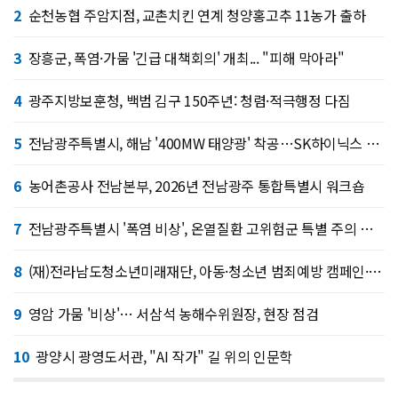
2
순천농협 주암지점, 교촌치킨 연계 청양홍고추 11농가 출하
3
장흥군, 폭염·가뭄 '긴급 대책회의' 개최... "피해 막아라"
4
광주지방보훈청, 백범 김구 150주년: 청렴·적극행정 다짐
5
전남광주특별시, 해남 '400MW 태양광' 착공…SK하이닉스 공급
6
농어촌공사 전남본부, 2026년 전남광주 통합특별시 워크숍
7
전남광주특별시 '폭염 비상', 온열질환 고위험군 특별 주의 당부
8
(재)전라남도청소년미래재단, 아동·청소년 범죄예방 캠페인·연합 아웃리치
9
영암 가뭄 '비상'… 서삼석 농해수위원장, 현장 점검
10
광양시 광영도서관, "AI 작가" 길 위의 인문학