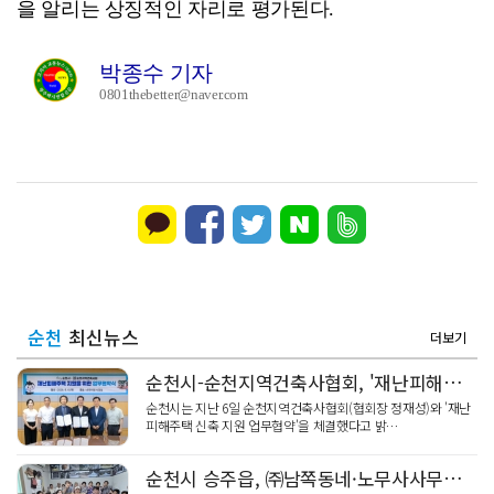
을 알리는 상징적인 자리로 평가된다.
박종수 기자
0801thebetter@naver.com
순천
최신뉴스
더보기
순천시-순천지역건축사협회, '재난피해주택' 신속 지원 맞손
순천시는 지난 6일 순천지역건축사협회(협회장 정재성)와 '재난
피해주택 신축 지원 업무협약'을 체결했다고 밝…
순천시 승주읍, ㈜남쪽동네·노무사사무소 미르 신전경로당 '온정 밀키트'