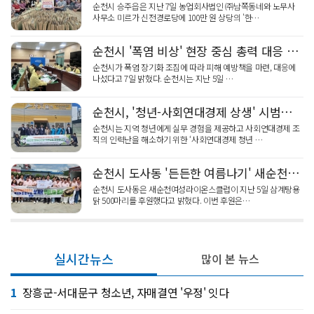
순천시 승주읍은 지난 7일 농업회사법인 ㈜남쪽동네와 노무사
사무소 미르가 신전경로당에 100만 원 상당의 '한…
순천시 '폭염 비상' 현장 중심 총력 대응 강화
순천시가 폭염 장기화 조짐에 따라 피해 예방책을 마련, 대응에
나섰다고 7일 밝혔다. 순천시는 지난 5일 …
순천시, '청년-사회연대경제 상생' 시범사업 닻 올렸다
순천시는 지역 청년에게 실무 경험을 제공하고 사회연대경제 조
직의 인력난을 해소하기 위한 ‘사회연대경제 청년 …
순천시 도사동 '든든한 여름나기' 새순천여성라이온스 보양식 후원
순천시 도사동은 새순천여성라이온스클럽이 지난 5일 삼계탕용
닭 500마리를 후원했다고 밝혔다. 이번 후원은…
실시간뉴스
많이 본 뉴스
1
장흥군-서대문구 청소년, 자매결연 '우정' 잇다