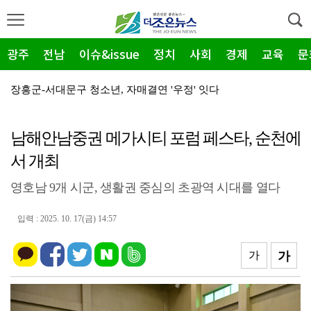
광주
전남
이슈&issue
정치
사회
경제
교육
문
장흥군-서대문구 청소년, 자매결연 '우정' 잇다
순천농협 주암지점, 교촌치킨 연계 청양홍고추 11농가 …
남해안남중권 메가시티 포럼 페스타, 순천에
장흥군, 폭염·가뭄 '긴급 대책회의' 개최... "피해…
서 개최
광주지방보훈청, 백범 김구 150주년: 청렴·적극행정 …
영호남 9개 시군, 생활권 중심의 초광역 시대를 열다
전남광주특별시, 해남 '400MW 태양광' 착공…SK하…
농어촌공사 전남본부, 2026년 전남광주 통합특별시 워…
입력 : 2025. 10. 17(금) 14:57
전남광주특별시 '폭염 비상', 온열질환 고위험군 특별 …
가
가
(재)전라남도청소년미래재단, 아동·청소년 범죄예방 캠페…
영암 가뭄 '비상'… 서삼석 농해수위원장, 현장 점검