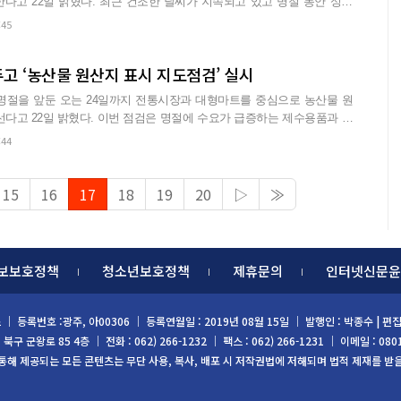
조한 날씨가 지속되고 있고 명절 동안 성묘
:45
두고 ‘농산물 원산지 표시 지도점검’ 실시
명절을 앞둔 오는 24일까지 전통시장과 대형마트를 중심으로 농산물 원
점검은 명절에 수요가 급증하는 제수용품과 선
…
:44
15
16
17
18
19
20
▷
≫
보보호정책
청소년보호정책
제휴문의
인터넷신문윤
스
｜ 등록번호 :광주, 아00306 ｜ 등록연월일 : 2019년 08월 15일 ｜ 발행인 : 박종수 |
구 군왕로 85 4층 ｜ 전화 : 062) 266-1232 ｜ 팩스 : 062) 266-1231 ｜ 이메일 : 080
 통해 제공되는 모든 콘텐츠는 무단 사용, 복사, 배포 시 저작권법에 저해되며 법적 제재를 받