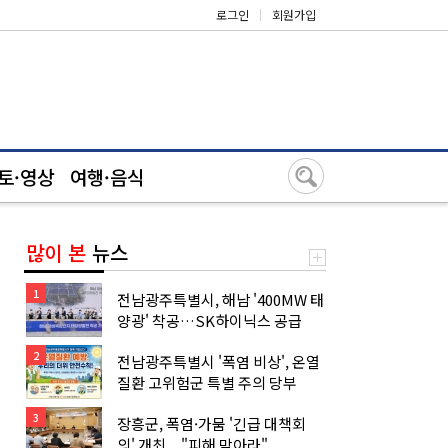
로그인
|
회원가입
토·영상
여행·음식
많이 본
뉴스
1
전남광주특별시, 해남 '400MW 태
양광' 착공…SK하이닉스 공급
2
전남광주특별시 '폭염 비상', 온열
질환 고위험군 특별 주의 당부
3
장흥군, 폭염·가뭄 '긴급 대책회
의' 개최... "피해 막아라"