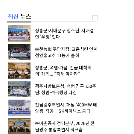
최신
뉴스
장흥군-서대문구 청소년, 자매결
연 '우정' 잇다
순천농협 주암지점, 교촌치킨 연계
청양홍고추 11농가 출하
장흥군, 폭염·가뭄 '긴급 대책회
의' 개최... "피해 막아라"
광주지방보훈청, 백범 김구 150주
년: 청렴·적극행정 다짐
전남광주특별시, 해남 '400MW 태
양광' 착공…SK하이닉스 공급
농어촌공사 전남본부, 2026년 전
남광주 통합특별시 워크숍