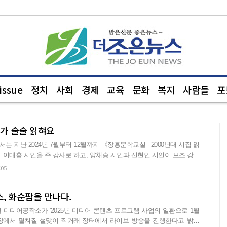
ssue
정치
사회
경제
교육
문화
복지
사람들
포
시가 술술 읽혀요
 지난 2024년 7월부터 12월까지 《장흥문학교실 - 2000년대 시집 읽
강사
:05
, 화순팜을 만나다.
일 미디어공작소가 '2025년 미디어 콘텐츠 프로그램 사업의 일환으로 1월
차장에서 펼쳐질 설맞이 직거래 장터에서 라이브 방송을 진행한다고 밝혔