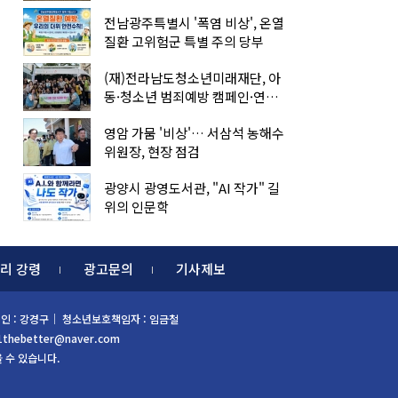
전남광주특별시 '폭염 비상', 온열
질환 고위험군 특별 주의 당부
(재)전라남도청소년미래재단, 아
동·청소년 범죄예방 캠페인·연합
아웃리치
영암 가뭄 '비상'… 서삼석 농해수
위원장, 현장 점검
광양시 광영도서관, "AI 작가" 길
위의 인문학
리 강령
광고문의
기사제보
 편집인 : 강경구｜ 청소년보호책임자 : 임금철
1thebetter@naver.com
을 수 있습니다.