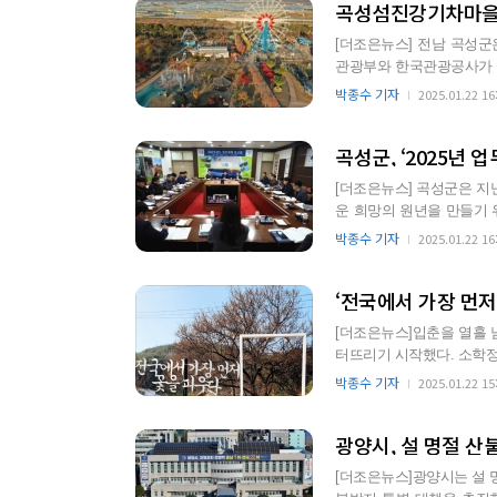
곡성섬진강기차마을,
[더조은뉴스] 전남 곡성군
관광부와 한국관광공사가 주관하는 
00선'은 국…
박종수 기자
2025.01.22 16
곡성군, ‘2025년 
[더조은뉴스] 곡성군은 지난
운 희망의 원년을 만들기 위한 본격적인 업
는 민선 8기 …
박종수 기자
2025.01.22 16
‘전국에서 가장 먼저 
[더조은뉴스]입춘을 열흘 
터뜨리기 시작했다. 소학정 매화는 해마다 가장 먼저 꽃을 피우는 것으로 유명하다. 예년에 비해 한
달가량 늦었지만 추…
박종수 기자
2025.01.22 15
광양시, 설 명절 산
[더조은뉴스]광양시는 설 명