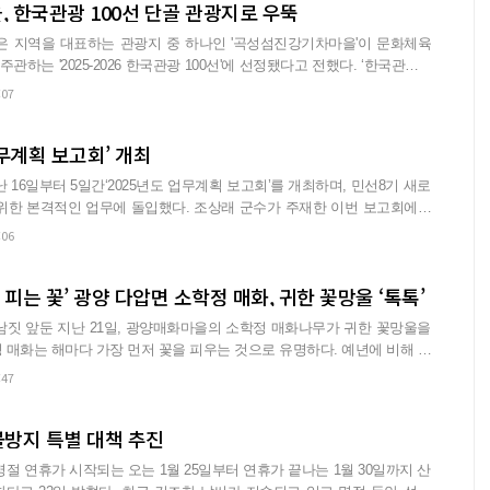
 한국관광 100선 단골 관광지로 우뚝
은 지역을 대표하는 관광지 중 하나인 '곡성섬진강기차마을'이 문화체육
'2025-2026 한국관광 100선'에 선정됐다고 전했다. ‘한국관광 1
:07
업무계획 보고회’ 개최
 16일부터 5일간‘2025년도 업무계획 보고회’를 개최하며, 민선8기 새로
무에 돌입했다. 조상래 군수가 주재한 이번 보고회에서
:06
피는 꽃’ 광양 다압면 소학정 매화, 귀한 꽃망울 ‘톡톡’
남짓 앞둔 지난 21일, 광양매화마을의 소학정 매화나무가 귀한 꽃망울을
:47
불방지 특별 대책 추진
절 연휴가 시작되는 오는 1월 25일부터 연휴가 끝나는 1월 30일까지 산