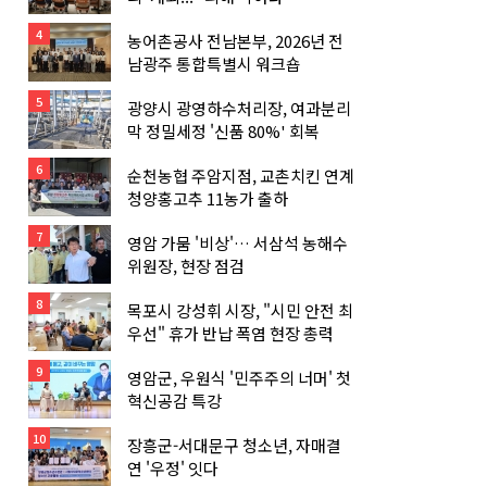
4
농어촌공사 전남본부, 2026년 전
남광주 통합특별시 워크숍
5
광양시 광영하수처리장, 여과분리
막 정밀세정 '신품 80%' 회복
6
순천농협 주암지점, 교촌치킨 연계
청양홍고추 11농가 출하
7
영암 가뭄 '비상'… 서삼석 농해수
위원장, 현장 점검
8
목포시 강성휘 시장, "시민 안전 최
우선" 휴가 반납 폭염 현장 총력
9
영암군, 우원식 '민주주의 너머' 첫
혁신공감 특강
10
장흥군-서대문구 청소년, 자매결
연 '우정' 잇다