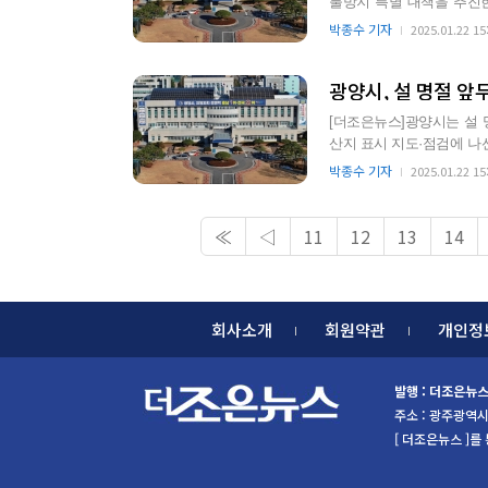
불방지 특별 대책을 추진한다고 22일 밝혔다. 최근 건
객, 등산객 등 입…
박종수 기자
2025.01.22 15
광양시, 설 명절 앞
[더조은뉴스]광양시는 설 
산지 표시 지도·점검에 나선다고 22일 밝혔다. 이번 
물용품의 원산지 표시 준
박종수 기자
2025.01.22 15
≪
◁
11
12
13
14
회사소개
회원약관
개인정
발행 : 더조은뉴
주소 : 광주광역시 북
[ 더조은뉴스 ]를