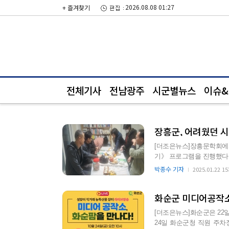
2026.08.08 01:27
+ 즐겨찾기
전체기사
전남광주
시군별뉴스
이슈&i
장흥군, 어려웠던 
[더조은뉴스]장흥문학회에서는
기》 프로그램을 진행했다. 이대흠 시인을 주 강사로 하고, 양채승 시인과 신현인 시인이 보조 
로 참여했다.…
박종수 기자
2025.01.22 15
화순군 미디어공작소
[더조은뉴스]화순군은 22
24일 화순군청 직원 주